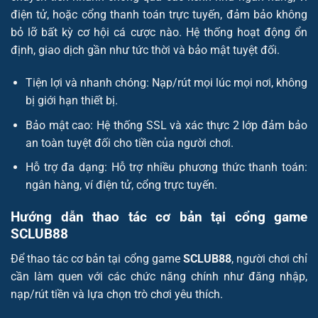
điện tử, hoặc cổng thanh toán trực tuyến, đảm bảo không
bỏ lỡ bất kỳ cơ hội cá cược nào. Hệ thống hoạt động ổn
định, giao dịch gần như tức thời và bảo mật tuyệt đối.
Tiện lợi và nhanh chóng: Nạp/rút mọi lúc mọi nơi, không
bị giới hạn thiết bị.
Bảo mật cao: Hệ thống SSL và xác thực 2 lớp đảm bảo
an toàn tuyệt đối cho tiền của người chơi.
Hỗ trợ đa dạng: Hỗ trợ nhiều phương thức thanh toán:
ngân hàng, ví điện tử, cổng trực tuyến.
Hướng dẫn thao tác cơ bản tại cổng game
SCLUB88
Để thao tác cơ bản tại cổng game
SCLUB88
, người chơi chỉ
cần làm quen với các chức năng chính như đăng nhập,
nạp/rút tiền và lựa chọn trò chơi yêu thích.