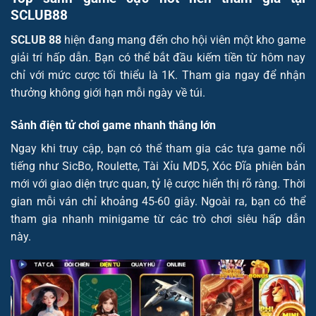
SCLUB88
SCLUB 88
hiện đang mang đến cho hội viên một kho game
giải trí hấp dẫn. Bạn có thể bắt đầu kiếm tiền từ hôm nay
chỉ với mức cược tối thiểu là 1K. Tham gia ngay để nhận
thưởng không giới hạn mỗi ngày về túi.
Sảnh điện tử chơi game nhanh thắng lớn
Ngay khi truy cập, bạn có thể tham gia các tựa game nổi
tiếng như SicBo, Roulette, Tài Xỉu MD5, Xóc Đĩa phiên bản
mới với giao diện trực quan, tỷ lệ cược hiển thị rõ ràng. Thời
gian mỗi ván chỉ khoảng 45-60 giây. Ngoài ra, bạn có thể
tham gia nhanh minigame từ các trò chơi siêu hấp dẫn
này.