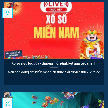
22
Th1
Xổ số siêu tốc quay thưởng mỗi phút, kết quả cực nhanh
Nếu bạn đang tìm kiếm một hình thức giải trí vừa thú vị vừa có
[...]
30
Th12