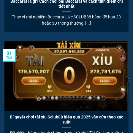
Baccarat là gì? Cách chơi bài Baccarat và cách tính điểm chi
tiết nhất
Thay v​ì trải nghiệm B​accarat​ Live SCLUB88​ bằng đồ họ​a 2D​
hoặc ​3D thông th​ường, [...]
01
Th2
Bí quyết chơi tài xỉu Sclub88 hiệu quả 2025 vào cửa theo xác
suất
Để chiến thắng nhanh chóng trong trò chơi Tài Xỉu, bạn không