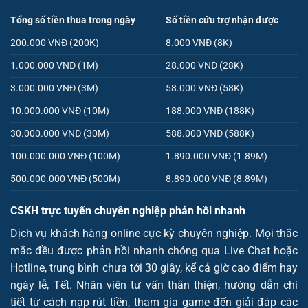
Tổng số tiền thua trong ngày
Số tiền cứu trợ nhận được
200.000 VNĐ (200K)
8.000 VNĐ (8K)
1.000.000 VNĐ (1M)
28.000 VNĐ (28K)
3.000.000 VNĐ (3M)
58.000 VNĐ (58K)
10.000.000 VNĐ (10M)
188.000 VNĐ (188K)
30.000.000 VNĐ (30M)
588.000 VNĐ (588K)
100.000.000 VNĐ (100M)
1.890.000 VNĐ (1.89M)
500.000.000 VNĐ (500M)
8.890.000 VNĐ (8.89M)
CSKH trực tuyến chuyên nghiệp phản hồi nhanh
Dịch vụ khách hàng online cực kỳ chuyên nghiệp. Mọi thắc
mắc đều được phản hồi nhanh chóng qua Live Chat hoặc
Hotline, trung bình chưa tới 30 giây, kể cả giờ cao điểm hay
ngày lễ, Tết. Nhân viên tư vấn thân thiện, hướng dẫn chi
tiết từ cách nạp rút tiền, tham gia game đến giải đáp các