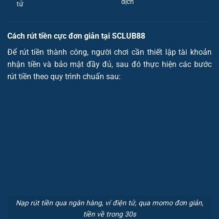
dịch
tử
Cách rút tiền cực đơn giản tại SCLUB88
Để rút tiền thành công, người chơi cần thiết lập tài khoản
nhận tiền và bảo mật đầy đủ, sau đó thực hiện các bước
rút tiền theo quy trình chuẩn sau:
Nạp rút tiền qua ngân hàng, ví điện tử, qua momo đơn giản,
tiền về trong 30s