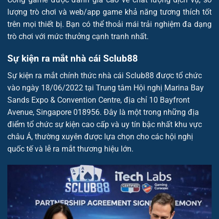
lượng trò chơi và web/app game khả năng tương thích tốt
trên mọi thiết bị. Bạn có thể thoải mái trải nghiệm đa dạng
trò chơi với mức thưởng cạnh tranh nhất.
Sự kiện ra mắt nhà cái Sclub88
Sự kiện ra mắt chính thức nhà cái Sclub88 được tổ chức
vào ngày 18/06/2022 tại Trung tâm Hội nghị Marina Bay
Sands Expo & Convention Centre, địa chỉ 10 Bayfront
Avenue, Singapore 018956. Đây là một trong những địa
điểm tổ chức sự kiện cao cấp và uy tín bậc nhất khu vực
châu Á, thường xuyên được lựa chọn cho các hội nghị
quốc tế và lễ ra mắt thương hiệu lớn.