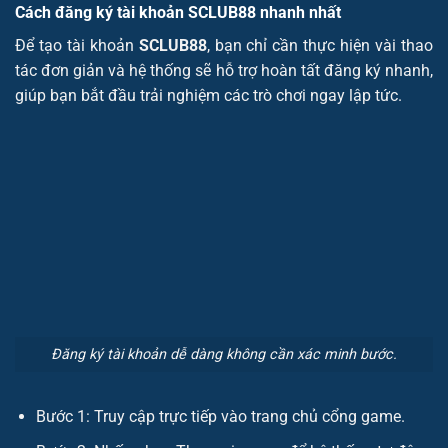
Cách đăng ký tài khoản SCLUB88 nhanh nhất
Để tạo tài khoản
SCLUB88
, bạn chỉ cần thực hiện vài thao
tác đơn giản và hệ thống sẽ hỗ trợ hoàn tất đăng ký nhanh,
giúp bạn bắt đầu trải nghiệm các trò chơi ngay lập tức.
Đăng ký tài khoản dễ dàng không cần xác minh bước.
Bước 1: Truy cập trực tiếp vào trang chủ cổng game.