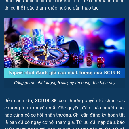
thao. Người chơi có thể click vào ô “i” để xem nhanh thông
tin cụ thể hoặc tham khảo hướng dẫn thao tác.
Cổng game chất lượng 5 sao, uy tín hàng đầu hiện nay
Bên cạnh đó,
SCLUB 88
còn thường xuyên tổ chức các
chương trình khuyến mãi độc quyền, đảm bảo người chơi
nào cũng có cơ hội nhận thưởng. Chỉ cần đăng ký hoàn tất
là bạn đã có ngay cơ hội tham gia. Từ ưu đãi nạp đầu, bảo