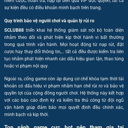
hiểm cược, hoàn trả, nạp lại đến quà VIP độc quyền, tất cả
sự kiện đều có điều khoản minh bạch trên trang.
Quy trình bảo vệ người chơi và quản lý rủi ro
SCLUB88
triển khai hệ thống giám sát nội bộ toàn diện
nhằm theo dõi và phát hiện kịp thời hành vi bất thường
trong quá trình vận hành. Mọi hoạt động từ nạp rút, đặt
cược hay thay đổi thông tin,… tất cả đều được kiểm tra liên
tục nhằm phát hiện nhanh các dấu hiệu gian lận, thao túng
hoặc vi phạm nội quy.
Ngoài ra, cổng game
còn áp dụng cơ chế khóa tạm thời tài
khoản có dấu hiệu vi phạm nhằm hạn chế rủi ro và bảo vệ
quyền lợi của cộng đồng người chơi. Hệ thống này kết hợp
với các báo cáo định kỳ và kiểm tra thủ công từ đội ngũ
vận hành giúp đảm bảo mọi quyết định đều chính xác,
minh bạch và kịp thời.
Top sảnh game cực hot nên tham gia tại