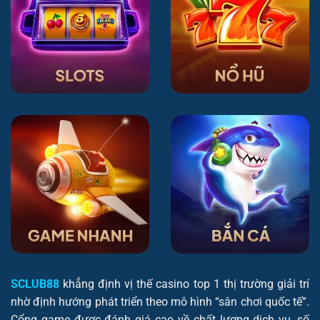
Chơi Ngay
Chơi Ngay
Chơi Ngay
Chơi Ngay
SCLUB88
khẳng định vị thế casino top 1 thị trường giải trí
nhờ định hướng phát triển theo mô hình “sân chơi quốc tế”.
Cổng game được đánh giá cao về chất lượng dịch vụ, số