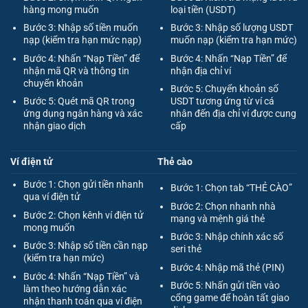
hàng mong muốn
loại tiền (USDT)
Bước 3: Nhập số tiền muốn
Bước 3: Nhập số lượng USDT
nạp (kiểm tra hạn mức nạp)
muốn nạp (kiểm tra hạn mức)
Bước 4: Nhấn “Nạp Tiền” để
Bước 4: Nhấn “Nạp Tiền” để
nhận mã QR và thông tin
nhận địa chỉ ví
chuyển khoản
Bước 5: Chuyển khoản số
Bước 5: Quét mã QR trong
USDT tương ứng từ ví cá
ứng dụng ngân hàng và xác
nhân đến địa chỉ ví được cung
nhận giao dịch
cấp
Ví điện tử
Thẻ cào
Bước 1: Chọn gửi tiền nhanh
Bước 1: Chọn tab “THẺ CÀO”
qua ví điện tử
Bước 2: Chọn nhanh nhà
Bước 2: Chọn kênh ví điện tử
mạng và mệnh giá thẻ
mong muốn
Bước 3: Nhập chính xác số
Bước 3: Nhập số tiền cần nạp
seri thẻ
(kiểm tra hạn mức)
Bước 4: Nhập mã thẻ (PIN)
Bước 4: Nhấn “Nạp Tiền” và
Bước 5: Nhấn gửi tiền vào
làm theo hướng dẫn xác
cổng game để hoàn tất giao
nhận thanh toán qua ví điện