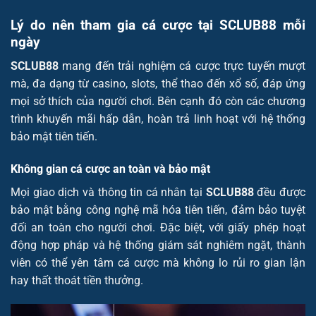
Lý do nên tham gia cá cược tại SCLUB88 mỗi
ngày
SCLUB88
mang đến trải nghiệm cá cược trực tuyến mượt
mà, đa dạng từ casino, slots, thể thao đến xổ số, đáp ứng
mọi sở thích của người chơi. Bên cạnh đó còn các chương
trình khuyến mãi hấp dẫn, hoàn trả linh hoạt với hệ thống
bảo mật tiên tiến.
Không gian cá cược an toàn và bảo mật
Mọi giao dịch và thông tin cá nhân tại
SCLUB88
đều được
bảo mật bằng công nghệ mã hóa tiên tiến, đảm bảo tuyệt
đối an toàn cho người chơi. Đặc biệt, với giấy phép hoạt
động hợp pháp và hệ thống giám sát nghiêm ngặt, thành
viên có thể yên tâm cá cược mà không lo rủi ro gian lận
hay thất thoát tiền thưởng.