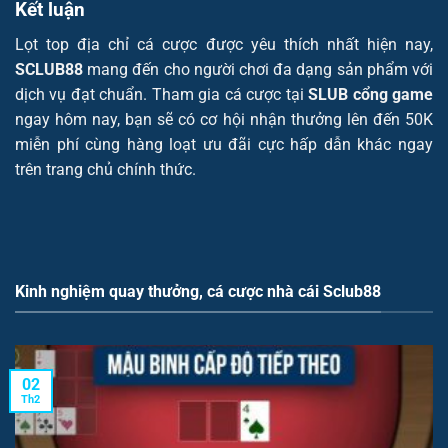
Kết luận
Lọt top địa chỉ cá cược được yêu thích nhất hiện nay,
SCLUB88
mang đến cho người chơi đa dạng sản phẩm với
dịch vụ đạt chuẩn. Tham gia cá cược tại
SLUB cổng game
ngay hôm nay, bạn sẽ có cơ hội nhận thưởng lên đến 50K
miễn phí cùng hàng loạt ưu đãi cực hấp dẫn khác ngay
trên trang chủ chính thức.
Kinh nghiệm quay thưởng, cá cược nhà cái Sclub88
02
Th2